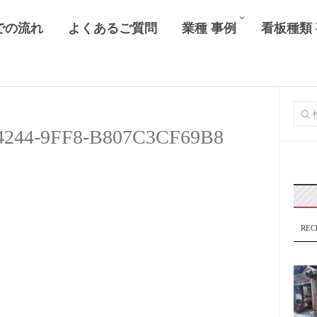
での流れ
よくあるご質問
業種 事例
看板種類
4244-9FF8-B807C3CF69B8
REC