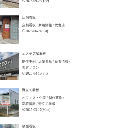
2025-09-23(Tue)
店舗看板
店舗看板
/
新着情報
/
飲食店
2025-06-21(Sat)
エステ店舗看板
制作事例
/
店舗看板
/
新着情報
/
美容サロン
2025-04-18(Fri)
野立て看板
オフィス・企業
/
制作事例
/
新着情報
/
野立て看板
2025-03-17(Mon)
壁面看板