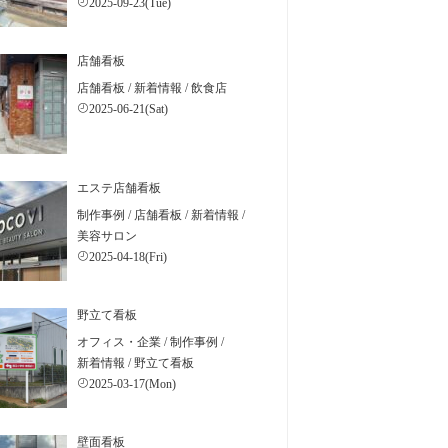
2025-09-23(Tue)
店舗看板
店舗看板
/
新着情報
/
飲食店
2025-06-21(Sat)
エステ店舗看板
制作事例
/
店舗看板
/
新着情報
/
美容サロン
2025-04-18(Fri)
野立て看板
オフィス・企業
/
制作事例
/
新着情報
/
野立て看板
2025-03-17(Mon)
壁面看板