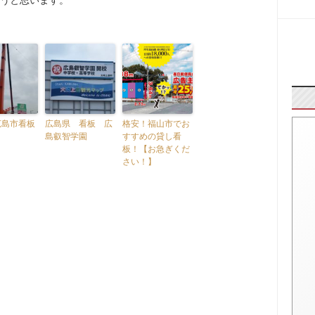
うと思います。
広島市看板
広島県 看板 広
格安！福山市でお
島叡智学園
すすめの貸し看
板！【お急ぎくだ
さい！】