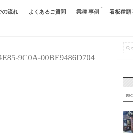
での流れ
よくあるご質問
業種 事例
看板種類
4E85-9C0A-00BE9486D704
REC