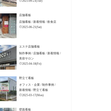
2025-09-23(Tue)
店舗看板
店舗看板
/
新着情報
/
飲食店
2025-06-21(Sat)
エステ店舗看板
制作事例
/
店舗看板
/
新着情報
/
美容サロン
2025-04-18(Fri)
野立て看板
オフィス・企業
/
制作事例
/
新着情報
/
野立て看板
2025-03-17(Mon)
壁面看板