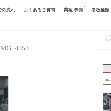
での流れ
よくあるご質問
業種 事例
看板種類
IMG_4353
REC