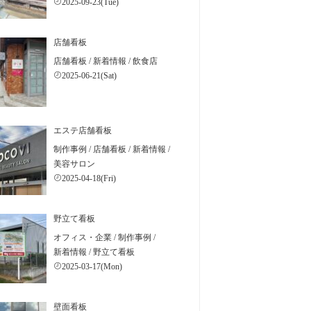
2025-09-23(Tue)
店舗看板
店舗看板
/
新着情報
/
飲食店
2025-06-21(Sat)
エステ店舗看板
制作事例
/
店舗看板
/
新着情報
/
美容サロン
2025-04-18(Fri)
野立て看板
オフィス・企業
/
制作事例
/
新着情報
/
野立て看板
2025-03-17(Mon)
壁面看板