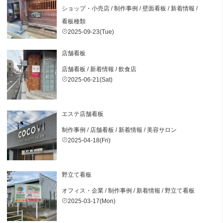
ショップ・小売店
/
制作事例
/
壁面看板
/
新着情報
/
看板種類
2025-09-23(Tue)
店舗看板
店舗看板
/
新着情報
/
飲食店
2025-06-21(Sat)
エステ店舗看板
制作事例
/
店舗看板
/
新着情報
/
美容サロン
2025-04-18(Fri)
野立て看板
オフィス・企業
/
制作事例
/
新着情報
/
野立て看板
2025-03-17(Mon)