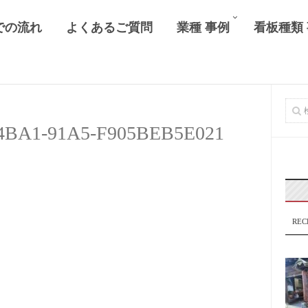
での流れ
よくあるご質問
業種 事例
看板種類
4BA1-91A5-F905BEB5E021
REC