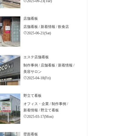
2025-09-23(Tue)
店舗看板
店舗看板
/
新着情報
/
飲食店
2025-06-21(Sat)
エステ店舗看板
制作事例
/
店舗看板
/
新着情報
/
美容サロン
2025-04-18(Fri)
野立て看板
オフィス・企業
/
制作事例
/
新着情報
/
野立て看板
2025-03-17(Mon)
壁面看板